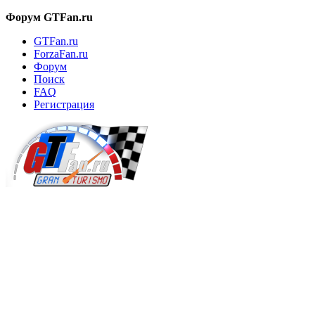
Форум GTFan.ru
GTFan.ru
ForzaFan.ru
Форум
Поиск
FAQ
Регистрация
Вход