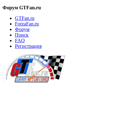
Форум GTFan.ru
GTFan.ru
ForzaFan.ru
Форум
Поиск
FAQ
Регистрация
Вход