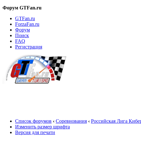
Форум GTFan.ru
GTFan.ru
ForzaFan.ru
Форум
Поиск
FAQ
Регистрация
Вход
Список форумов
‹
Соревнования
‹
Российская Лига Кибе
Изменить размер шрифта
Версия для печати