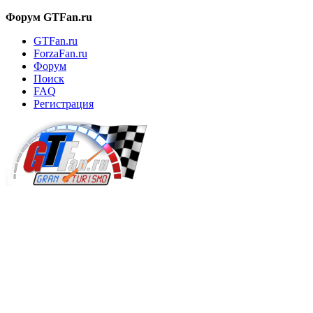
Форум GTFan.ru
GTFan.ru
ForzaFan.ru
Форум
Поиск
FAQ
Регистрация
Вход