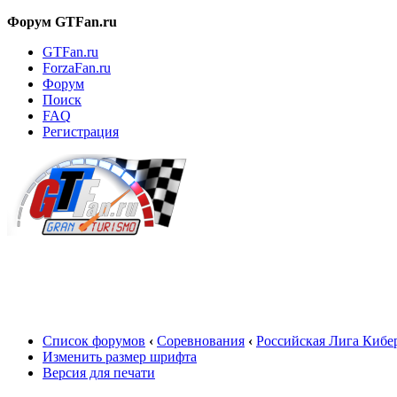
Форум GTFan.ru
GTFan.ru
ForzaFan.ru
Форум
Поиск
FAQ
Регистрация
Вход
Список форумов
‹
Соревнования
‹
Российская Лига Кибе
Изменить размер шрифта
Версия для печати