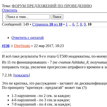
Тема:
ФОРУМ ПРЕДЛОЖЕНИЙ ПО ПРОВЕДЕНИЮ
Ответить
Сообщений: 149 •
Страница
10
из
10
•
1
...
6
,
7
,
8
,
9
,
10
Ответить с цитатой
#136
DireStraits
» 22 мар 2017, 18:23
И всё-таки результаты 9-го этапа GT500 неадекватны, по-моему
Из 11-ти финишировавших - 7
(не считая Ashitaka_8, получивш
поправить тогда, увеличив прогрессию штрафного времени в з
7.2.18.
[показать]
Это не критика, это рассуждение - заставит ли дисквалификация
По принципу "критикуя - предлагай" может так (?):
1-3 нарушения - по 2 сек. за каждое;
4-6 нарушений - по 3 сек.за каждое;
7-9 нарушений - по 4 сек. за каждое;