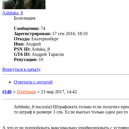
Ashitaka_8
Болельщик
Сообщения:
74
Зарегистрирован:
17 сен 2016, 18:10
Откуда:
Екатеринбург
Имя:
Андрей
PSN ID:
Asitaka_8
GT6 ID:
Андрей Тарасов
Репутация:
10
Вернуться к началу
Ответить с цитатой
#140
DireStraits
» 23 мар 2017, 14:42
Ashitaka_8 писал(а):
Штрафовать только если получил преи
то штраф в размере 3 сек. Если выехал только один раз то
А что если попробовать максимально унифицировать с устоя