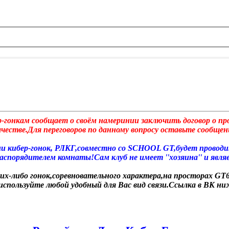
р-гонкам сообщает о своём намеринии заключить договор о п
стве.Для переговоров по данному вопросу оставьте сообщени
ции кибер-гонок, РЛКГ,совместно со SCHOOL GT,будет прово
спорядителем комнаты!Сам клуб не имеет ''хозяина'' и являе
ких-либо гонок,соревновательного характера,на просторах GT6
 используйте любой удобный для Вас вид связи.Ссылка в ВК н