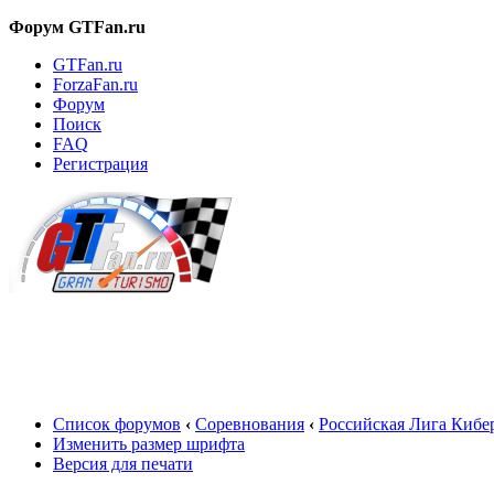
Форум GTFan.ru
GTFan.ru
ForzaFan.ru
Форум
Поиск
FAQ
Регистрация
Вход
Список форумов
‹
Соревнования
‹
Российская Лига Кибе
Изменить размер шрифта
Версия для печати