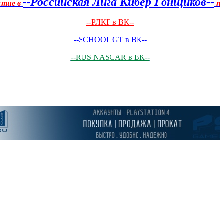
--Российская Лига Кибер Гонщиков--
стие в
п
--РЛКГ в ВК--
--SCHOOL GT в ВК--
--RUS NASCAR в ВК--