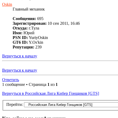
Oskin
Главный механик
Сообщения:
695
Зарегистрирован:
10 сен 2011, 16:46
Откуда:
г.Тула
Имя:
Юрий
PSN ID:
YuriyOskin
GT6 ID:
Y.Os'kin
Репутация:
239
Вернуться к началу
Вернуться к началу
Ответить
1 сообщение • Страница
1
из
1
Вернуться в Российская Лига Кибер Гонщиков [GTS]
Перейти: