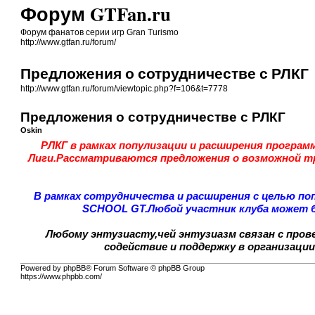
Форум GTFan.ru
Форум фанатов серии игр Gran Turismo
http://www.gtfan.ru/forum/
Предложения о сотрудничестве с РЛКГ
http://www.gtfan.ru/forum/viewtopic.php?f=106&t=7778
Предложения о сотрудничестве с РЛКГ
Oskin
РЛКГ в рамках популизации и расширения програм
Лиги.Рассматриваются предложения о возможной тра
В рамках сотрудничества и расширения с целью по
SCHOOL GT.Любой участник клуба может бы
Любому энтузиасту,чей энтузиазм связан с пров
содействие и поддержку в организации
Powered by phpBB® Forum Software © phpBB Group
https://www.phpbb.com/