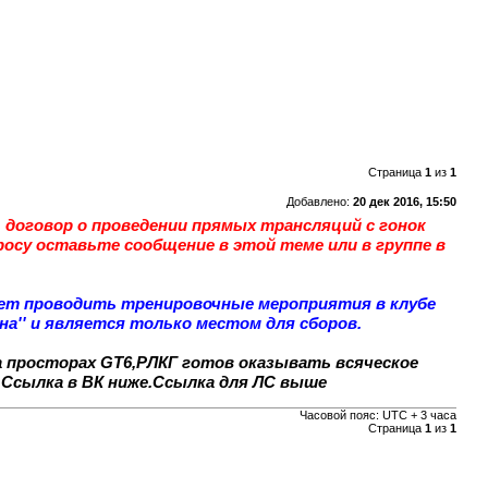
Страница
1
из
1
Добавлено:
20 дек 2016, 15:50
 договор о проведении прямых трансляций с гонок
осу оставьте сообщение в этой теме или в группе в
удет проводить тренировочные мероприятия в клубе
а'' и является только местом для сборов.
а просторах GT6,РЛКГ готов оказывать всяческое
и.Ссылка в ВК ниже.Ссылка для ЛС выше
Часовой пояс: UTC + 3 часа
Страница
1
из
1