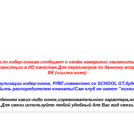
м по кибер-гонкам сообщает о своём намеринии заключить
нсляции в HD качестве.Для переговоров по данному вопр
ВК (ссылка ниже)
пулизации кибер-гонок, РЛКГ,совместно со SCHOOL GT,б
ть распорядителем комнаты!Сам клуб не имеет ''хозяин
едением каких-либо гонок,соревновательного характера,н
.Для связи используйте любой удобный для Вас вид связ