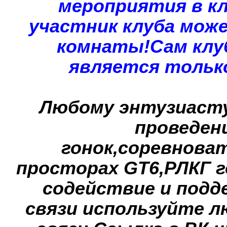
мероприятия в к
участник клуба мож
комнаты!Сам клуб 
является тольк
Любому энтузиасту
проведен
гонок,соревнова
просторах GT6,РЛКГ 
содействие и подд
связи используйте л