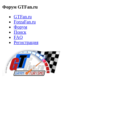
Форум GTFan.ru
GTFan.ru
ForzaFan.ru
Форум
Поиск
FAQ
Регистрация
Вход