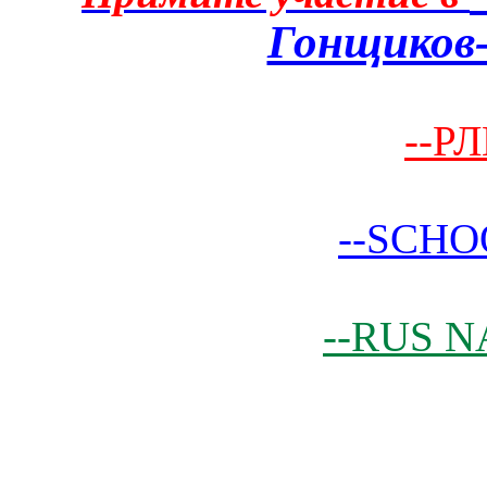
Гонщиков-
--РЛ
--SCHO
--RUS N