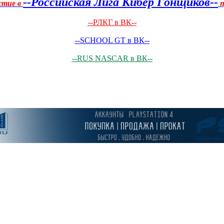
--Российская Лига Кибер Гонщиков--
стие в
п
--РЛКГ в ВК--
--SCHOOL GT в ВК--
--RUS NASCAR в ВК--