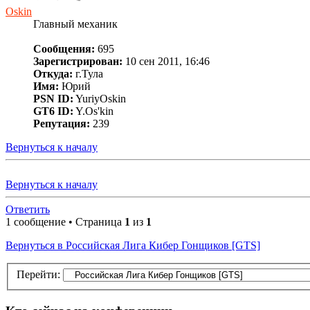
Oskin
Главный механик
Сообщения:
695
Зарегистрирован:
10 сен 2011, 16:46
Откуда:
г.Тула
Имя:
Юрий
PSN ID:
YuriyOskin
GT6 ID:
Y.Os'kin
Репутация:
239
Вернуться к началу
Вернуться к началу
Ответить
1 сообщение • Страница
1
из
1
Вернуться в Российская Лига Кибер Гонщиков [GTS]
Перейти: