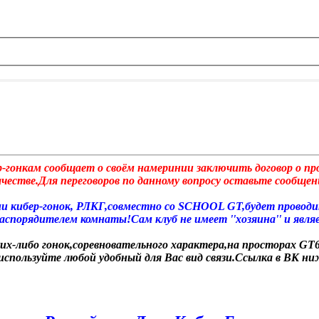
р-гонкам сообщает о своём намеринии заключить договор о п
стве.Для переговоров по данному вопросу оставьте сообщени
ции кибер-гонок, РЛКГ,совместно со SCHOOL GT,будет прово
спорядителем комнаты!Сам клуб не имеет ''хозяина'' и являе
ких-либо гонок,соревновательного характера,на просторах GT6
 используйте любой удобный для Вас вид связи.Ссылка в ВК н