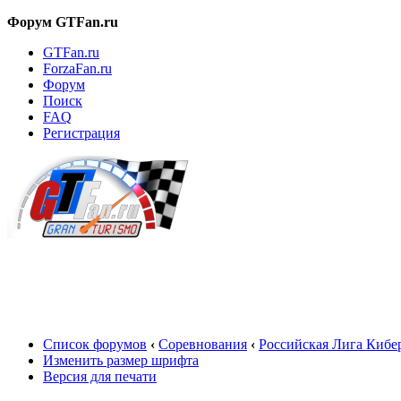
Форум GTFan.ru
GTFan.ru
ForzaFan.ru
Форум
Поиск
FAQ
Регистрация
Вход
Список форумов
‹
Соревнования
‹
Российская Лига Кибе
Изменить размер шрифта
Версия для печати