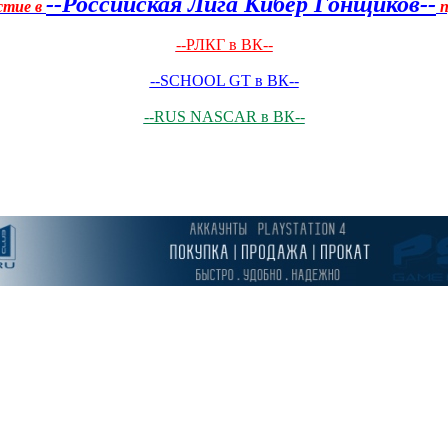
--Российская Лига Кибер Гонщиков--
стие в
п
--РЛКГ в ВК--
--SCHOOL GT в ВК--
--RUS NASCAR в ВК--