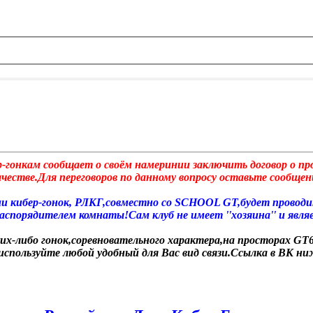
р-гонкам сообщает о своём намеринии заключить договор о п
стве.Для переговоров по данному вопросу оставьте сообщени
ции кибер-гонок, РЛКГ,совместно со SCHOOL GT,будет прово
спорядителем комнаты!Сам клуб не имеет ''хозяина'' и являе
ких-либо гонок,соревновательного характера,на просторах GT6
 используйте любой удобный для Вас вид связи.Ссылка в ВК н