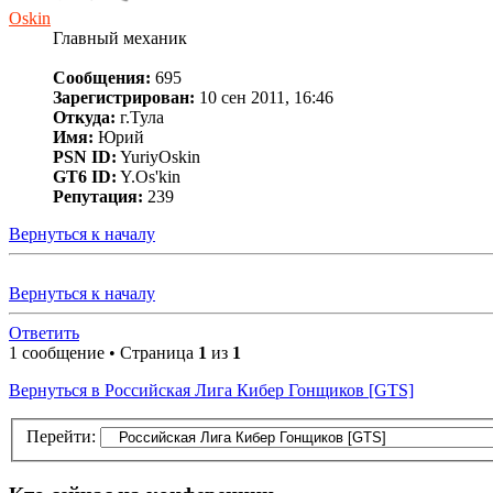
Oskin
Главный механик
Сообщения:
695
Зарегистрирован:
10 сен 2011, 16:46
Откуда:
г.Тула
Имя:
Юрий
PSN ID:
YuriyOskin
GT6 ID:
Y.Os'kin
Репутация:
239
Вернуться к началу
Вернуться к началу
Ответить
1 сообщение • Страница
1
из
1
Вернуться в Российская Лига Кибер Гонщиков [GTS]
Перейти: