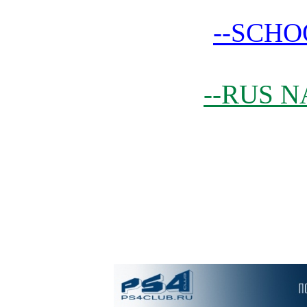
--SCHO
--RUS N