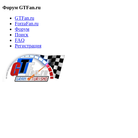
Форум GTFan.ru
GTFan.ru
ForzaFan.ru
Форум
Поиск
FAQ
Регистрация
Вход