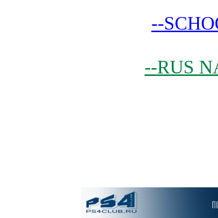
--SCHO
--RUS N