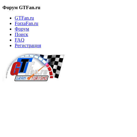
Форум GTFan.ru
GTFan.ru
ForzaFan.ru
Форум
Поиск
FAQ
Регистрация
Вход