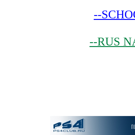
--SCHO
--RUS N