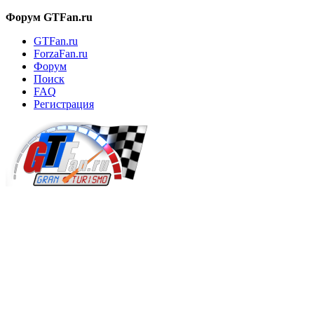
Форум GTFan.ru
GTFan.ru
ForzaFan.ru
Форум
Поиск
FAQ
Регистрация
Вход