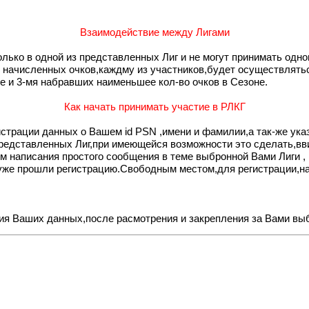
Взаимодействие между Лигами
только в одной из представленных Лиг и не могут принимать одно
я начисленных очков,каждму из участников,будет осуществлятьс
е и 3-мя набравших наименьшее кол-во очков в Сезоне.
Как начать принимать участие в РЛКГ
истрации данных о Вашем id PSN ,имени и фамилии,а так-же ук
представленных Лиг,при имеющейся возможности это сделать,вв
м написания простого сообщения в теме выбронной Вами Лиги ,
уже прошли регистрацию.Свободным местом,для регистрации,на 
ения Ваших данных,после расмотрения и закрепления за Вами в