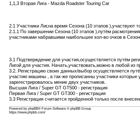
1,1,3 Вторая Лига - Mazda Roadster Touring Car
2.1 Участники Лиг,на время Сезона (10 этапов ),участвуют 
2.1.1 По завершении Сезона (10 этапов ),путём расмотрени
участниками набравшими наибольшее кол-во очков в Сезон
3.1 Подтверждение для участия,осуществляется путём рег
Лигой для участия. Начать,участвовать,можно в любой из 
3.2. Регистрацию своих данных/выбор осуществляется путё
участию машины , а так-же прописанны участники которые 
зарегестрировалось мение двух участников.
Высшая Лига / Super GT GT500
- регистрация
Первая Лига / Super GT GT300
- регистрация
3.3 Регистрация считается пройденной только после внес
Powered by phpBB® Forum Software © phpBB Group
https://www.phpbb.com/