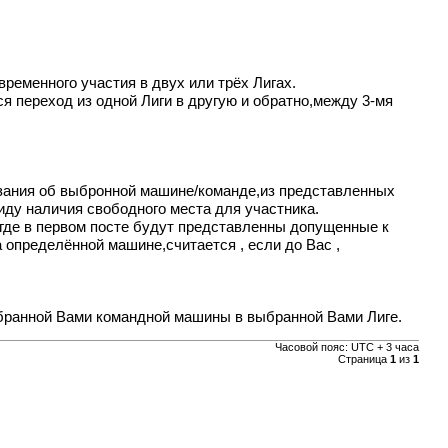
временного участия в двух или трёх Лигах.
я переход из одной Лиги в другую и обратно,между 3-мя
азания об выбронной машине/команде,из представленных
иду наличия свободного места для участника.
 где в первом посте будут представленны допущенные к
определённой машине,считается , если до Вас ,
ыбранной Вами командной машины в выбранной Вами Лиге.
Часовой пояс: UTC + 3 часа
Страница
1
из
1