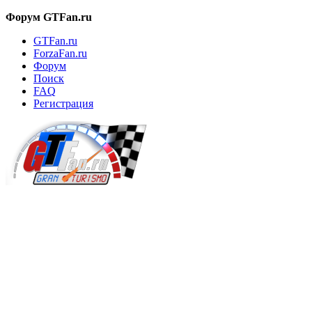
Форум GTFan.ru
GTFan.ru
ForzaFan.ru
Форум
Поиск
FAQ
Регистрация
Вход