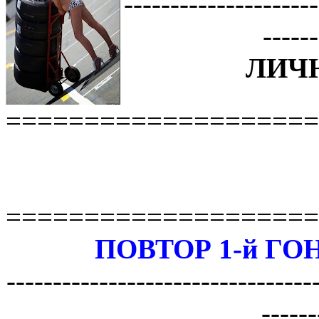
---------------------
------
ЛИЧН
====================
====================
ПОВТОР 1-й ГО
---------------------------------
------