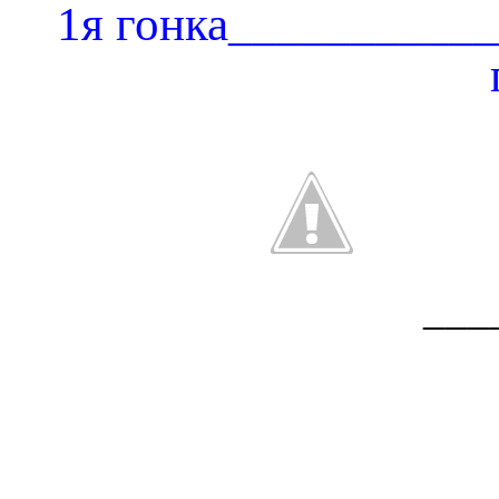
1я гонка__________
___