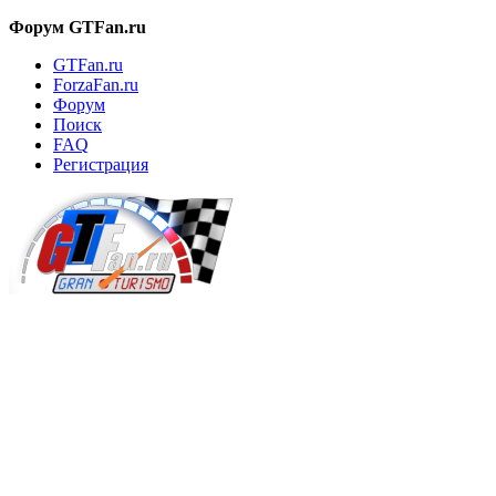
Форум GTFan.ru
GTFan.ru
ForzaFan.ru
Форум
Поиск
FAQ
Регистрация
Вход