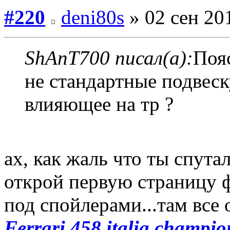
#220
deni80s
» 02 сен 20
ShAnT700 писал(а):
Пояс
не стандартные подвеск
влияющее на тр ?
ах, как жаль что ты спута
открой первую страницу ф
под спойлерами...там все 
Ferrari 458 italia champio