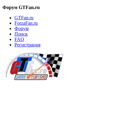
Форум GTFan.ru
GTFan.ru
ForzaFan.ru
Форум
Поиск
FAQ
Регистрация
Вход