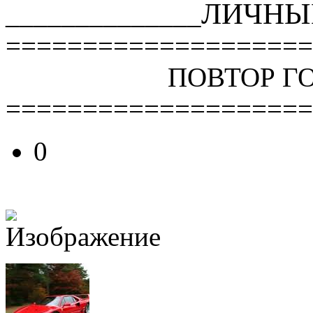
ЛИЧНЫ
______________
====================
ПОВТОР Г
====================
0