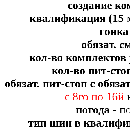
создание к
квалификация (15 м
гонк
обязат. 
кол-во комплектов
кол-во пит-сто
обязат. пит-стоп с обяз
с 8го по 16й
к
погода
- п
тип шин в квалифи