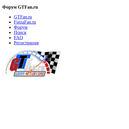
Форум GTFan.ru
GTFan.ru
ForzaFan.ru
Форум
Поиск
FAQ
Регистрация
Вход