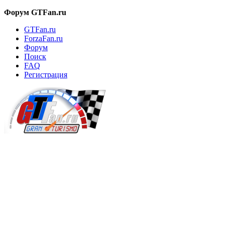
Форум GTFan.ru
GTFan.ru
ForzaFan.ru
Форум
Поиск
FAQ
Регистрация
Вход