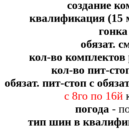
создание к
квалификация (15 м
гонк
обязат. 
кол-во комплектов
кол-во пит-сто
обязат. пит-стоп с обяз
с 8го по 16й
к
погода
- п
тип шин в квалифи