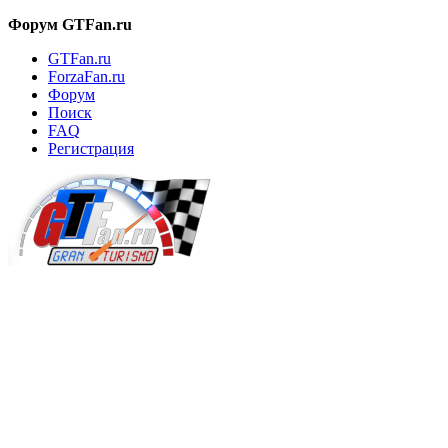
Форум GTFan.ru
GTFan.ru
ForzaFan.ru
Форум
Поиск
FAQ
Регистрация
Вход