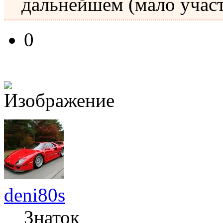
дальнейшем (мало учас
0
deni80s
Знаток