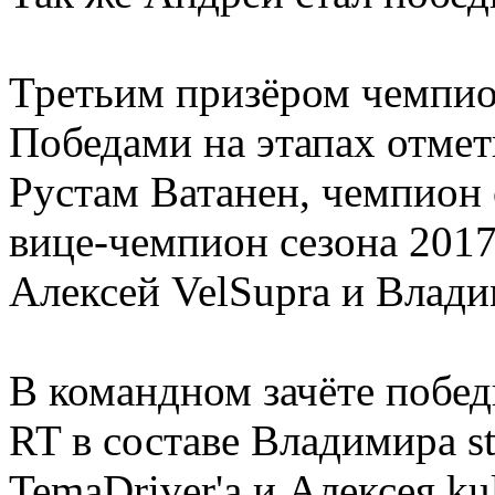
Третьим призёром чемпио
Победами на этапах отмет
Рустам Ватанен, чемпион 
вице-чемпион сезона 201
Алексей VelSupra и Влад
В командном зачёте поб
RT в составе Владимира st
TemaDriver'a и Алексея k