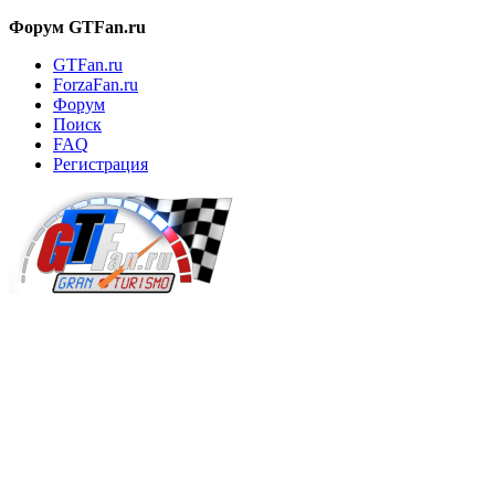
Форум GTFan.ru
GTFan.ru
ForzaFan.ru
Форум
Поиск
FAQ
Регистрация
Вход