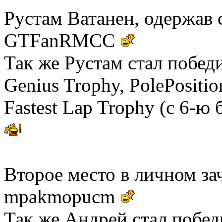
Рустам Ватанен, одержав 
GTFanRMCC
Так же Рустам стал побед
Genius Trophy, PolePositi
Fastest Lap Trophy (с 6-ю
Второе место в личном за
mpakmopucm
Так же Андрей стал побе