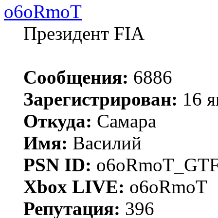
o6oRmoT
Президент FIA
Сообщения:
6886
Зарегистрирован:
16 я
Откуда:
Самара
Имя:
Василий
PSN ID:
o6oRmoT_GTF
Xbox LIVE:
o6oRmoT
Репутация:
396