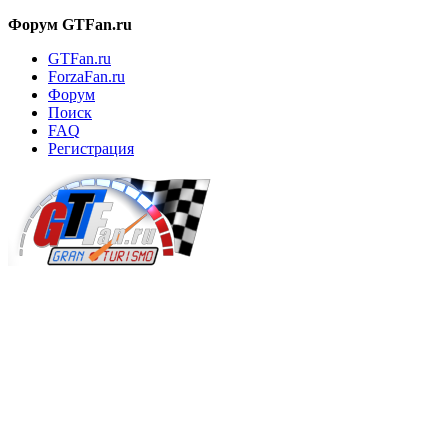
Форум GTFan.ru
GTFan.ru
ForzaFan.ru
Форум
Поиск
FAQ
Регистрация
Вход