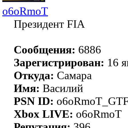
o6oRmoT
Президент FIA
Сообщения:
6886
Зарегистрирован:
16 я
Откуда:
Самара
Имя:
Василий
PSN ID:
o6oRmoT_GTF
Xbox LIVE:
o6oRmoT
Репутация:
396