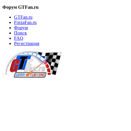
Форум GTFan.ru
GTFan.ru
ForzaFan.ru
Форум
Поиск
FAQ
Регистрация
Вход