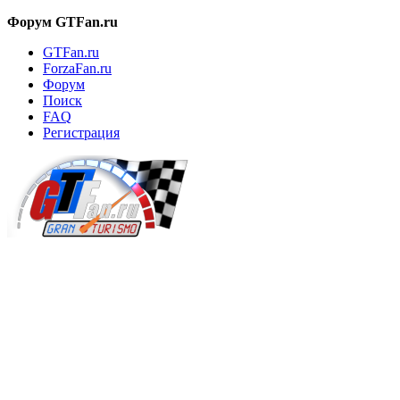
Форум GTFan.ru
GTFan.ru
ForzaFan.ru
Форум
Поиск
FAQ
Регистрация
Вход