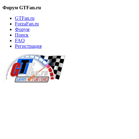
Форум GTFan.ru
GTFan.ru
ForzaFan.ru
Форум
Поиск
FAQ
Регистрация
Вход