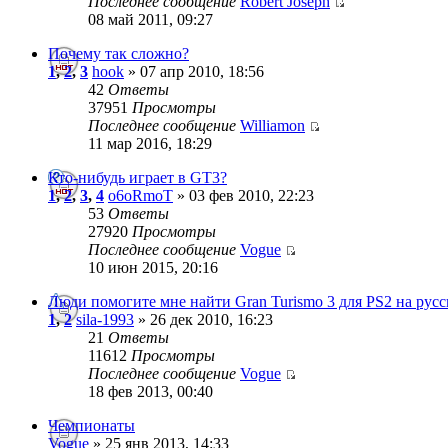
Последнее сообщение
Robert Joseph
08 май 2011, 09:27
Почему так сложно?
1
,
2
,
3
hook
» 07 апр 2010, 18:56
42
Ответы
37951
Просмотры
Последнее сообщение
Williamon
11 мар 2016, 18:29
Кто-нибудь играет в GT3?
1
,
2
,
3
,
4
o6oRmoT
» 03 фев 2010, 22:23
53
Ответы
27920
Просмотры
Последнее сообщение
Vogue
10 июн 2015, 20:16
Люди помогите мне найти Gran Turismo 3 для PS2 на рус
1
,
2
sila-1993
» 26 дек 2010, 16:23
21
Ответы
11612
Просмотры
Последнее сообщение
Vogue
18 фев 2013, 00:40
Чемпионаты
Vogue
» 25 янв 2013, 14:33