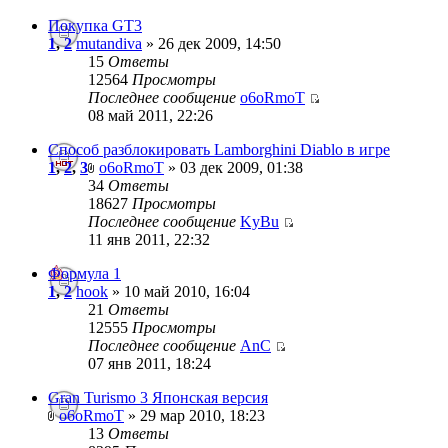
Покупка GT3
1
,
2
mutandiva
» 26 дек 2009, 14:50
15
Ответы
12564
Просмотры
Последнее сообщение
o6oRmoT
08 май 2011, 22:26
Способ разблокировать Lamborghini Diablo в игре
1
,
2
,
3
o6oRmoT
» 03 дек 2009, 01:38
34
Ответы
18627
Просмотры
Последнее сообщение
KyBu
11 янв 2011, 22:32
Формула 1
1
,
2
hook
» 10 май 2010, 16:04
21
Ответы
12555
Просмотры
Последнее сообщение
AnC
07 янв 2011, 18:24
Gran Turismo 3 Японская версия
o6oRmoT
» 29 мар 2010, 18:23
13
Ответы