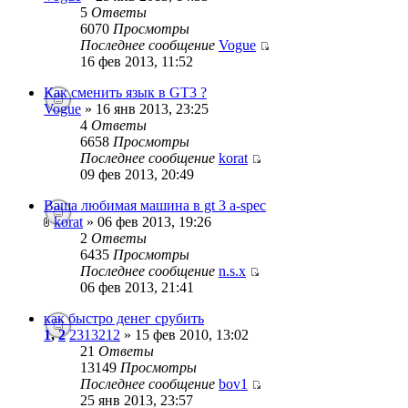
5
Ответы
6070
Просмотры
Последнее сообщение
Vogue
16 фев 2013, 11:52
Как сменить язык в GT3 ?
Vogue
» 16 янв 2013, 23:25
4
Ответы
6658
Просмотры
Последнее сообщение
korat
09 фев 2013, 20:49
Ваша любимая машина в gt 3 a-spec
korat
» 06 фев 2013, 19:26
2
Ответы
6435
Просмотры
Последнее сообщение
n.s.x
06 фев 2013, 21:41
как быстро денег срубить
1
,
2
2313212
» 15 фев 2010, 13:02
21
Ответы
13149
Просмотры
Последнее сообщение
bov1
25 янв 2013, 23:57