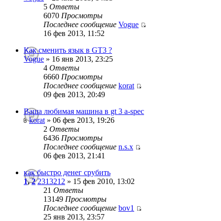
5
Ответы
6070
Просмотры
Последнее сообщение
Vogue
16 фев 2013, 11:52
Как сменить язык в GT3 ?
Vogue
» 16 янв 2013, 23:25
4
Ответы
6660
Просмотры
Последнее сообщение
korat
09 фев 2013, 20:49
Ваша любимая машина в gt 3 a-spec
korat
» 06 фев 2013, 19:26
2
Ответы
6436
Просмотры
Последнее сообщение
n.s.x
06 фев 2013, 21:41
как быстро денег срубить
1
,
2
2313212
» 15 фев 2010, 13:02
21
Ответы
13149
Просмотры
Последнее сообщение
bov1
25 янв 2013, 23:57