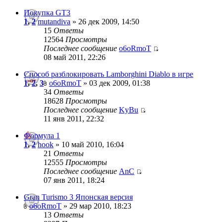
Покупка GT3
1
,
2
mutandiva
» 26 дек 2009, 14:50
15
Ответы
12564
Просмотры
Последнее сообщение
o6oRmoT
08 май 2011, 22:26
Способ разблокировать Lamborghini Diablo в игре
1
,
2
,
3
o6oRmoT
» 03 дек 2009, 01:38
34
Ответы
18628
Просмотры
Последнее сообщение
KyBu
11 янв 2011, 22:32
Формула 1
1
,
2
hook
» 10 май 2010, 16:04
21
Ответы
12555
Просмотры
Последнее сообщение
AnC
07 янв 2011, 18:24
Gran Turismo 3 Японская версия
o6oRmoT
» 29 мар 2010, 18:23
13
Ответы