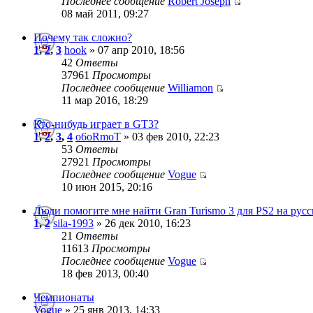
Последнее сообщение
Robert Joseph
08 май 2011, 09:27
Почему так сложно?
1
,
2
,
3
hook
» 07 апр 2010, 18:56
42
Ответы
37961
Просмотры
Последнее сообщение
Williamon
11 мар 2016, 18:29
Кто-нибудь играет в GT3?
1
,
2
,
3
,
4
o6oRmoT
» 03 фев 2010, 22:23
53
Ответы
27921
Просмотры
Последнее сообщение
Vogue
10 июн 2015, 20:16
Люди помогите мне найти Gran Turismo 3 для PS2 на рус
1
,
2
sila-1993
» 26 дек 2010, 16:23
21
Ответы
11613
Просмотры
Последнее сообщение
Vogue
18 фев 2013, 00:40
Чемпионаты
Vogue
» 25 янв 2013, 14:33