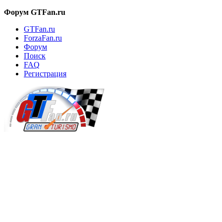
Форум GTFan.ru
GTFan.ru
ForzaFan.ru
Форум
Поиск
FAQ
Регистрация
Вход