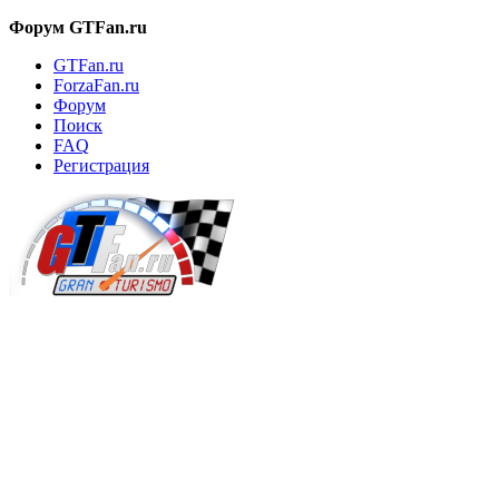
Форум GTFan.ru
GTFan.ru
ForzaFan.ru
Форум
Поиск
FAQ
Регистрация
Вход