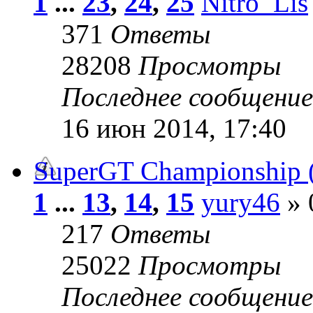
1
...
23
,
24
,
25
Nitro_Lis
371
Ответы
28208
Просмотры
Последнее сообщени
16 июн 2014, 17:40
SuperGT Championship (
1
...
13
,
14
,
15
yury46
» 
217
Ответы
25022
Просмотры
Последнее сообщени