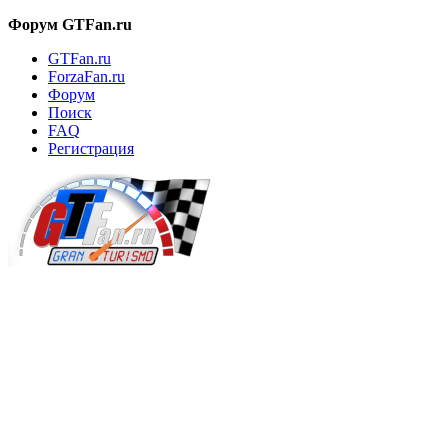
Форум GTFan.ru
GTFan.ru
ForzaFan.ru
Форум
Поиск
FAQ
Регистрация
Вход