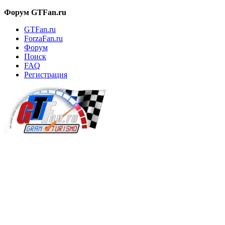
Форум GTFan.ru
GTFan.ru
ForzaFan.ru
Форум
Поиск
FAQ
Регистрация
Вход