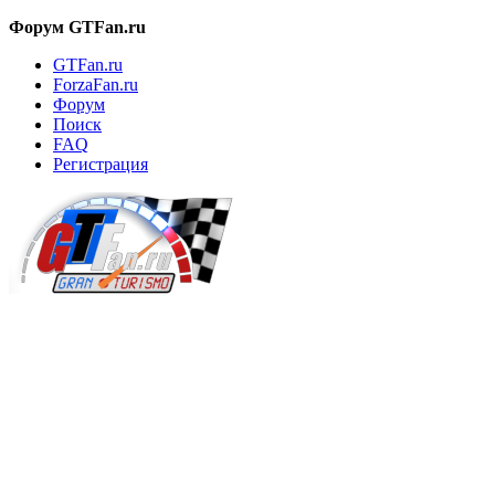
Форум GTFan.ru
GTFan.ru
ForzaFan.ru
Форум
Поиск
FAQ
Регистрация
Вход