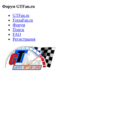
Форум GTFan.ru
GTFan.ru
ForzaFan.ru
Форум
Поиск
FAQ
Регистрация
Вход