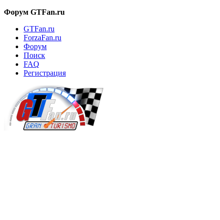
Форум GTFan.ru
GTFan.ru
ForzaFan.ru
Форум
Поиск
FAQ
Регистрация
Вход