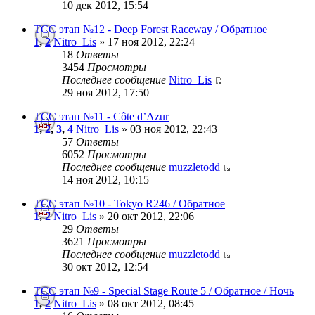
10 дек 2012, 15:54
TCC этап №12 - Deep Forest Raceway / Обратное
1
,
2
Nitro_Lis
» 17 ноя 2012, 22:24
18
Ответы
3454
Просмотры
Последнее сообщение
Nitro_Lis
29 ноя 2012, 17:50
TCC этап №11 - Côte d’Azur
1
,
2
,
3
,
4
Nitro_Lis
» 03 ноя 2012, 22:43
57
Ответы
6052
Просмотры
Последнее сообщение
muzzletodd
14 ноя 2012, 10:15
TCC этап №10 - Tokyo R246 / Обратное
1
,
2
Nitro_Lis
» 20 окт 2012, 22:06
29
Ответы
3621
Просмотры
Последнее сообщение
muzzletodd
30 окт 2012, 12:54
TCC этап №9 - Special Stage Route 5 / Обратное / Ночь
1
,
2
Nitro_Lis
» 08 окт 2012, 08:45