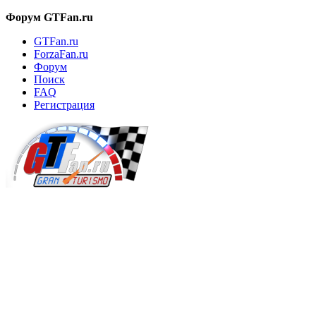
Форум GTFan.ru
GTFan.ru
ForzaFan.ru
Форум
Поиск
FAQ
Регистрация
Вход