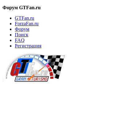
Форум GTFan.ru
GTFan.ru
ForzaFan.ru
Форум
Поиск
FAQ
Регистрация
Вход