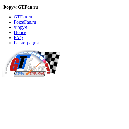
Форум GTFan.ru
GTFan.ru
ForzaFan.ru
Форум
Поиск
FAQ
Регистрация
Вход