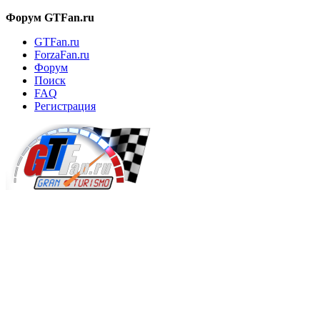
Форум GTFan.ru
GTFan.ru
ForzaFan.ru
Форум
Поиск
FAQ
Регистрация
Вход