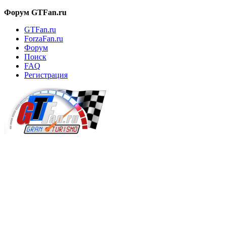
Форум GTFan.ru
GTFan.ru
ForzaFan.ru
Форум
Поиск
FAQ
Регистрация
Вход