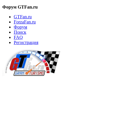
Форум GTFan.ru
GTFan.ru
ForzaFan.ru
Форум
Поиск
FAQ
Регистрация
Вход