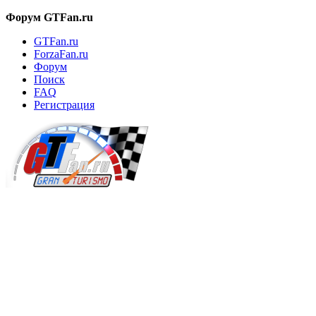
Форум GTFan.ru
GTFan.ru
ForzaFan.ru
Форум
Поиск
FAQ
Регистрация
Вход