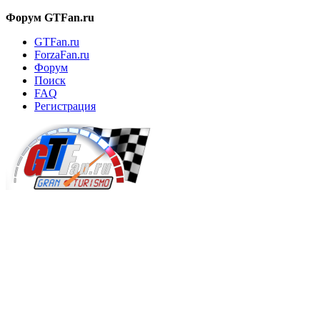
Форум GTFan.ru
GTFan.ru
ForzaFan.ru
Форум
Поиск
FAQ
Регистрация
Вход