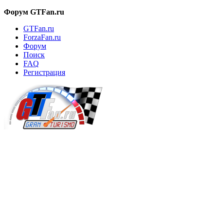
Форум GTFan.ru
GTFan.ru
ForzaFan.ru
Форум
Поиск
FAQ
Регистрация
Вход