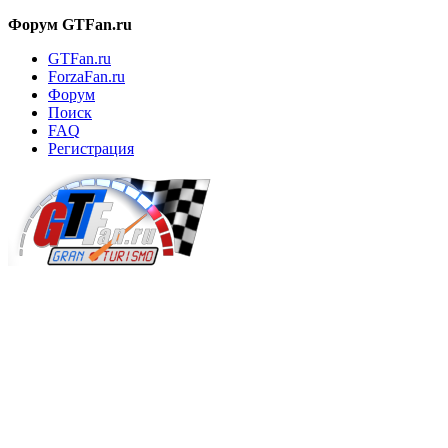
Форум GTFan.ru
GTFan.ru
ForzaFan.ru
Форум
Поиск
FAQ
Регистрация
Вход