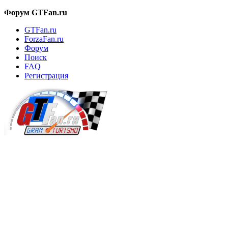
Форум GTFan.ru
GTFan.ru
ForzaFan.ru
Форум
Поиск
FAQ
Регистрация
Вход