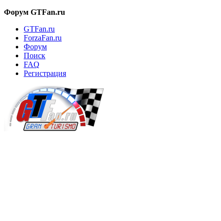
Форум GTFan.ru
GTFan.ru
ForzaFan.ru
Форум
Поиск
FAQ
Регистрация
Вход