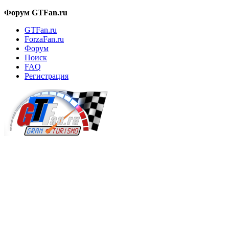
Форум GTFan.ru
GTFan.ru
ForzaFan.ru
Форум
Поиск
FAQ
Регистрация
Вход